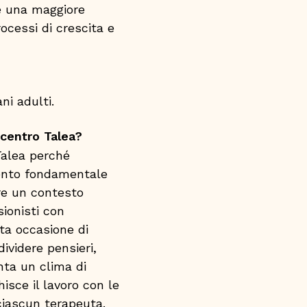
re una maggiore
cessi di crescita e
ni adulti.
 centro Talea?
Talea perché
mento fondamentale
ere un contesto
sionisti con
nta occasione di
dividere pensieri,
nta un clima di
isce il lavoro con le
ciascun terapeuta.